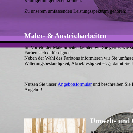
Raumgefühl genießen können.
Zu unserem umfassenden Leistungsspektrum gehören:
Maler- & Anstricharbeiten
Im Vorfeld der Malerarbeiten beraten wir Sie gerne, wie
Farben sich dafür eignen.
Neben der Wahl des Farbtons informieren wir Sie umfasse
Witterungsbeständigkeit, Abriebfestigkeit etc.), damit Si
Nutzen Sie unser
Angebotsformular
und beschreiben Sie Ih
Angebot!
Umwelt- und 
Alle von uns eingesetz