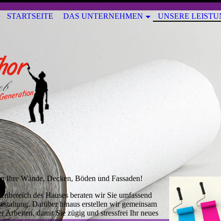
STARTSEITE
DAS UNTERNEHMEN
UNSERE LEIST
 um Ihre Wände, Decken, Böden und Fassaden!
ßenbereich des Hauses beraten wir Sie umfassend
gestaltung. Darüber hinaus erstellen wir gemeinsam
 Arbeiten, damit Sie zügig und stressfrei Ihr neues