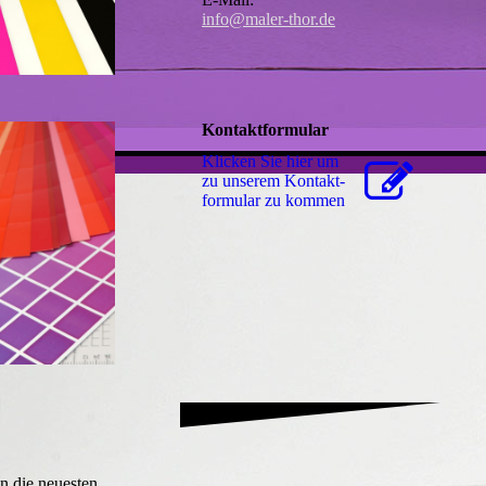
info@maler-thor.de
Kontaktformular
Klicken Sie hier um
zu unserem Kon­takt­
for­mu­lar zu kommen
n die neuesten