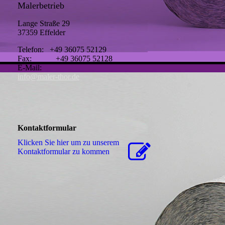
Malerbetrieb
Lange Straße 29
37359 Effelder
Telefon: +49 36075 52129
Fax: +49 36075 52128
E-Mail:
info@maler-thor.de
Kontaktformular
Klicken Sie hier um zu unserem
Kon­takt­for­mu­lar zu kommen